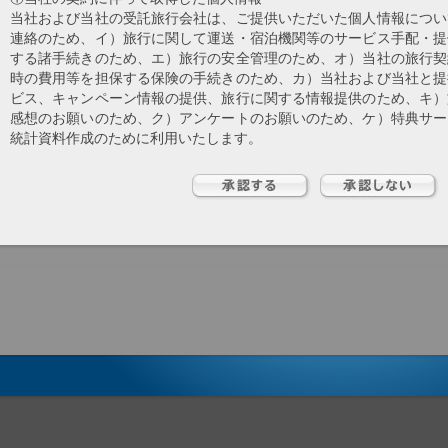
当社および当社の受託旅行会社は、ご提供いただいた個人情報につい
連絡のため、イ）旅行に関して運送・宿泊機関等のサービス手配・提
する諸手続きのため、エ）旅行の安全管理のため、オ）当社の旅行契
時の費用等を担保する保険の手続きのため、カ）当社および当社と提
ビス、キャンペーン情報の提供、旅行に関する情報提供のため、キ）
感想のお願いのため、ク）アンケートのお願いのため、ケ）特典サー
統計資料作成のために利用いたします。
②営業業務等で取得した個人情報
業務上の連絡等に利用いたします。
③当社の社員、および退職者の個人情報
雇用、人事、労務管理のために利用いたします。
④当社へ就職を希望される方の個人情報
採用選考のため利用いたします。
⑤当社へ来社された方に関する個人情報
監視カメラの映像等、当社のセキュリティの確保のために利用いたし
⑥お問合せいただいた方の個人情報
お問合せ内容の確認、回答のために利用いたします。
（２）当社は取得した購買履歴やWEBでの閲覧履歴等の情報を分析
提携する企業の商品やサービス、キャンペーン情報のご案内、および
させていただきます。
（３）当社が受託業務の中で提供を受けている個人情報
①業務上の連絡等に利用いたします。