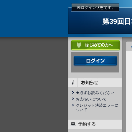
未ログイン状態です。
第39回
★必ずお読みください
お支払いについて
クレジット決済エラーに
ついて
予約する