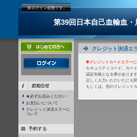
未ログイン状態です。
第39回日本自己血輸血
クレジット決済エ
✽クレジットカードエラーに
セキュリティコード、カー
認証失敗となる事がありま
正しく入力いただいたにも
もしくは、別のクレジット
★必ずお読みください
お支払いについて
クレジット決済エラーに
ついて
予約する