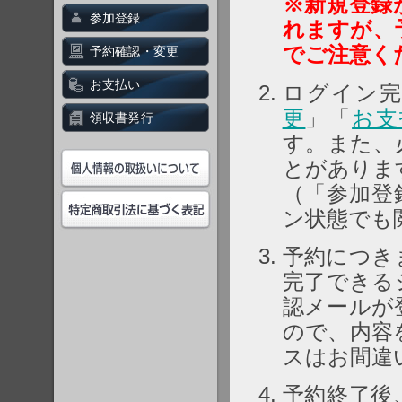
※新規登録
参加登録
れますが、
でご注意く
予約確認・変更
お支払い
ログイン完
更
」「
お支
領収書発行
す。また、
とがありま
（「参加登
ン状態でも
予約につき
完了できる
認メールが
ので、内容
スはお間違
予約終了後