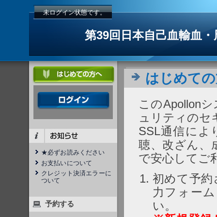
未ログイン状態です。
第39回日本自己血輸血
はじめての
このApoll
ュリティのセ
SSL通信に
聴、改ざん、
★必ずお読みください
で安心してご
お支払いについて
クレジット決済エラーに
初めて予約
ついて
力フォーム
い。
予約する