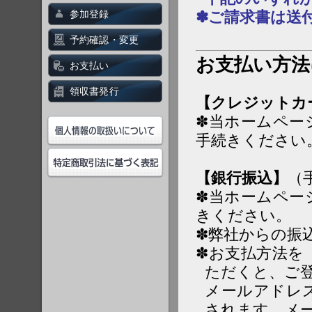
参加登録
✽ご請求書は送
予約確認・変更
お支払い方法
お支払い
領収書発行
【クレジットカ
✽当ホームペー
手続きください
【銀行振込】
（
✽当ホームペー
きください。
✽弊社からの振
✽お支払方法を
ただくと、ご
メールアドレ
されます。メ