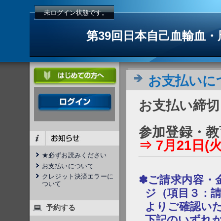
未ログイン状態です。
第39回日本自己血輸血
お支払いに
お支払い締切
参加登録・教
⇒ 7月21日(
★必ずお読みください
お支払いについて
クレジット決済エラーに
✽ご請求内容・
ついて
ジ（項目３：
よりご確認い
予約する
下記のいずれ