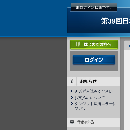
未ログイン状態です。
第39回
★必ずお読みください
お支払いについて
クレジット決済エラーに
ついて
予約する