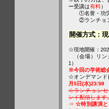
ー受講は
有料
）
①名誉・功労
②ランチョン
開催方式：現
☆現地開催：202
（会場）リンク
1）
※今回の学術総
☆オンデマンド配
月5日(水)23:59
☆ランチョンセ
ンド配信します
⇒
☆特別講演と