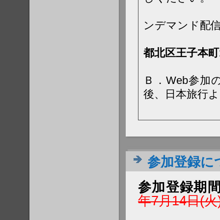
会場視聴
ンデマンド配
「学会
都北区王子本町1-2
普通郵便
Ｂ．Web参
後、日本旅行よ
郵送い
参加登録に
参加登録期
年7月14日(火