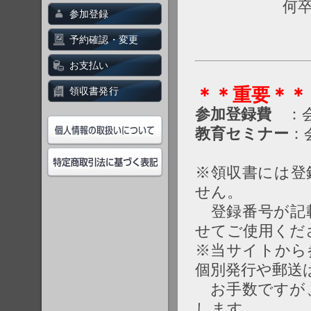
何
参加登録
予約確認・変更
お支払い
＊＊重要＊＊
領収書発行
参加登録費
：会
教育セミナー
：
※領収書には登
せん。
登録番号が記載
せてご使用くだ
※当サイトから
個別発行や郵送
お手数ですが、
します。