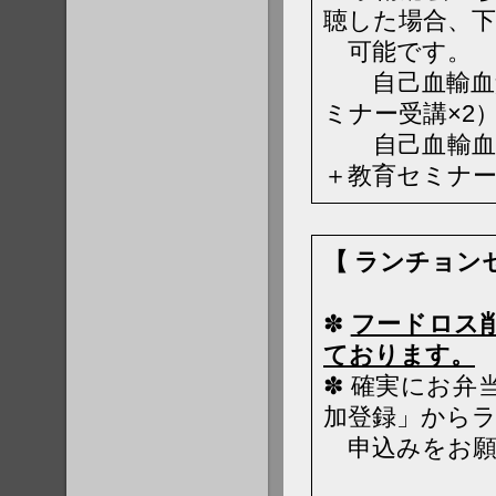
聴した場合、下
可能です。
自己血輸血責
ミナー受講×2
自己血輸血看護
＋教育セミナー5
【 ランチョン
✽
フードロス
ております。
✽ 確実にお
加登録」から
申込みをお願