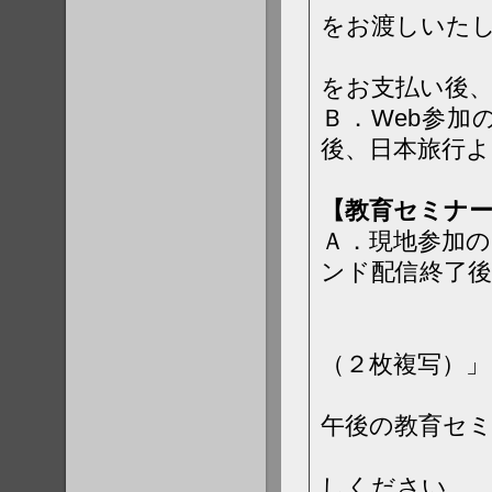
をお渡しいた
をお支払い後
Ｂ．Web参
後、日本旅行よ
郵送い
【教育セミナ
Ａ．現地参加の
ンド配信終了後
ご登録住
（２枚複写）
必要事項を
午後の教育セ
１枚目の
しください。