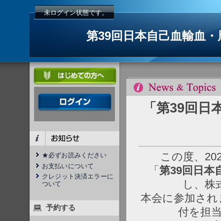
未ログイン状態です。
第39回日本自己血輸血
「第39回日
この度、202
★必ずお読みください
お支払いについて
「
第39回日
クレジット決済エラーに
し、株
ついて
本会に参加され
予約する
付を担