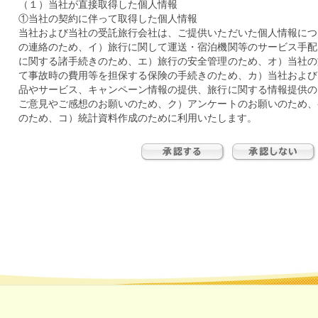
（１）当社が直接取得した個人情報
①当社の契約に伴って取得した個人情報
当社および当社の受託旅行会社は、ご提供いただいた個人情報につ
の連絡のため、イ）旅行に関して運送・宿泊機関等のサービス手配
に関する諸手続きのため、エ）旅行の安全管理のため、オ）当社の
て事故時の費用等を担保する保険の手続きのため、カ）当社および
品やサービス、キャンペーン情報の提供、旅行に関する情報提供の
ご意見やご感想のお願いのため、ク）アンケートのお願いのため、
のため、コ）統計資料作成のために利用いたします。
②営業業務等で取得した個人情報
業務上の連絡等に利用いたします。
③当社の社員、および退職者の個人情報
雇用、人事、労務管理のために利用いたします。
④当社へ就職を希望される方の個人情報
採用選考のため利用いたします。
⑤当社へ来社された方に関する個人情報
監視カメラの映像等、当社のセキュリティの確保のために利用いた
⑥お問合せいただいた方の個人情報
お問合せ内容の確認、回答のために利用いたします。
（２）当社は取得した購買履歴やWEBでの閲覧履歴等の情報を分
社と提携する企業の商品やサービス、キャンペーン情報のご案内、
に利用させていただきます。
（３）当社が受託業務の中で提供を受けている個人情報