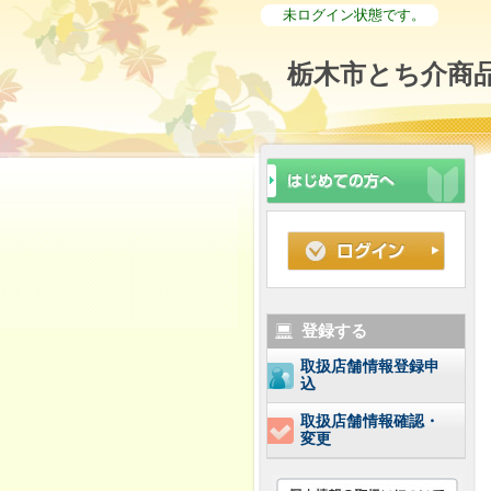
未ログイン状態です。
栃木市とち介商品
登録する
取扱店舗情報登録申
込
取扱店舗情報確認・
変更