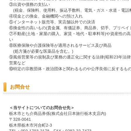
③出資や債務の支払い
(税金、保険料、使用料、振込手数料、電気・ガス・水道・電話料
④現金との換金、金融機関への預け入れ
⑤インターネット販売等、実店舗以外での決済
⑥換金性の高いもの(貴金属、有価証券、商品券、切手、プリペイ
⑦不動産(土地・家屋の購入、家賃・地代・駐車料等)や資産性の高
い
⑧医療保険や介護保険等が適用されるサービス及び商品
(処方箋が必要な医薬品を含む。)
⑨風俗営業等の規制及び業務の適正化に関する法律(昭和23年法律第
営業など
⑩特定の宗教団体・政治団体と関わるものや公序良俗に反するも
お問合せ
＜当サイトについてのお問合せ先＞
栃木市とち介商品券係(株式会社日本旅行栃木支店内)
〒328-0041
栃木県栃木市河合町2-3