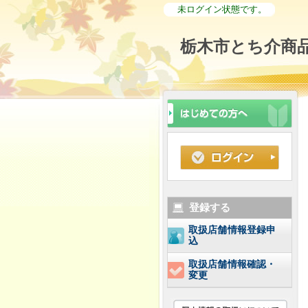
未ログイン状態です。
栃木市とち介商品
登録する
取扱店舗情報登録申
込
取扱店舗情報確認・
変更