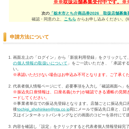
※※取扱店舗募集受付中です。※
次の
「栃木市とち介商品券2026 取扱店舗募集
確認・同意の上、
こちら
からお申し込みください。(W
申請方法について
画面左上の「ログイン」から「新規利用登録」をクリックして
の個人情報の取扱いについて
」をご一読いただき、「承認す
い。
※承認いただけない場合はお申込み不可となります。ご了承く
代表者個人情報ページにて、必要事項を入力し「確認画面へ」
※振込先口座情報は、口座名義(カナ)が確認できる通帳の見開
ードしてください。
※事業者単位での振込先登録となります。店舗ごとに振込先口
後
tochigi_shohinken@nta.co.jp
宛にメールで振込先口座と、口
又はインターネットバンキングなどの画面のコピーを添付にて
内容を確認し「設定」をクリックすると代表者個人情報登録完