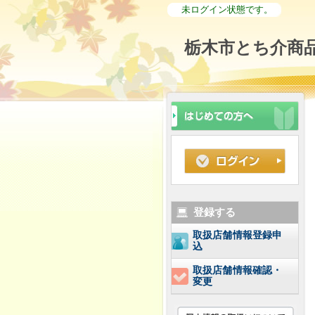
未ログイン状態です。
栃木市とち介商品
登録する
取扱店舗情報登録申
込
取扱店舗情報確認・
変更