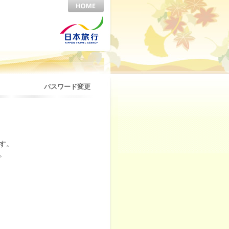
パスワード変更
す。
。