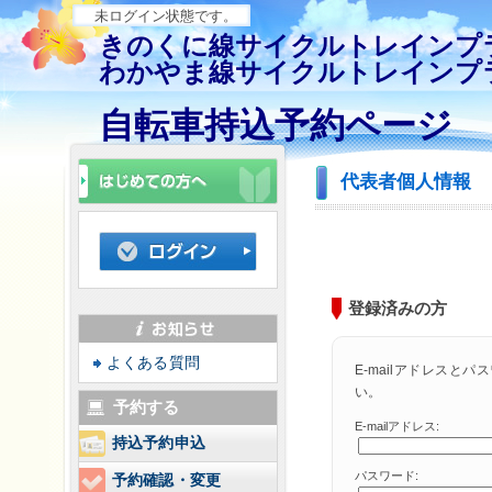
未ログイン状態です。
きのくに線サイクルトレインプ
わかやま線サイクルトレインプ
自転車持込予約ページ
代表者個人情報
登録済みの方
よくある質問
E-mailアドレスと
い。
予約する
E-mailアドレス:
持込予約申込
パスワード:
予約確認・変更