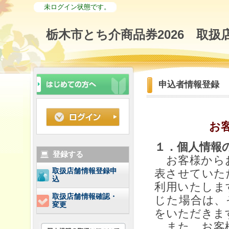
未ログイン状態です。
栃木市とち介商品券2026 取扱
申込者情報登録
お
１．個人情報
登録する
お客様からお
取扱店舗情報登録申
表させていた
込
利用いたしま
取扱店舗情報確認・
じた場合は、
変更
をいただきま
また、お客様