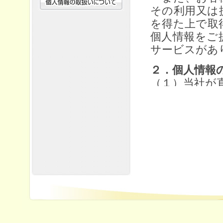
その利用又は
を得た上で取
個人情報をご
サービスがあ
２．個人情報
（１）当社が
①当社の契約
当社および当
人情報につい
旅行に関して
ため、ウ）旅
全管理のため
故時の費用等
および当社と
ーン情報の提
行参加後のご