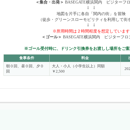
＜集合・出発＞
BASEGATE横浜関内 ビジター
⇩ ⇩
地図を片手に各自「関内の街」を冒険
（徒歩・グリーンスローモビリティを利用して街
⇩ ⇩
※所用時間は２時間程度を想定しています
＜ゴール＞
BASEGATE横浜関内 ビジターフロ
※ゴール受付時に、ドリンク引換券をお渡しし場所をご案
食事条件
料金
朝０回、昼０回、夕０
大人・小人（小学生以上）同額
20
回
￥2,500