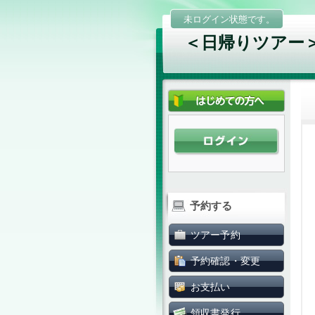
未ログイン状態です。
＜日帰りツアー＞タ
予約する
ツアー予約
予約確認・変更
お支払い
領収書発行