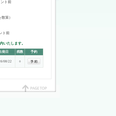
フロント前
を散策）
ント前
内いたします。
出発日
残数
予約
26/08/22
○