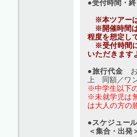
●受付時間・終
終了時
※本ツアーは
※開催時間は1
程度を想定し
※受付時間に
いただきます
●旅行代金
お一
上 同額／ワ
※中学生以下
※未就学児は
は大人の方の
●スケジュー
＜集合・出発