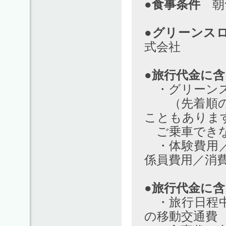
●食事条件
朝食
●グリーンス
式会社
●旅行代金に
・グリーンス
（先着順のた
こともありま
ご乗車できな
・体験費用／
係員費用／消
●旅行代金に
・旅行日程中
の移動交通費