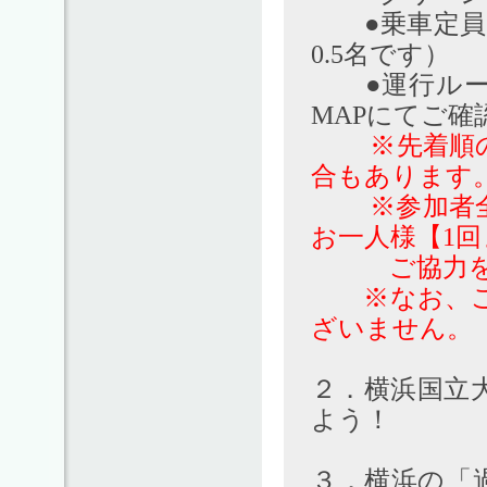
●乗車定員：
0.5名です）
●運行ルート
MAPにてご確
※先着順
合もあります
※参加者全員
お一人様【1
ご協力をお
※なお、ご乗
ざいません。
２．横浜国立
よう！
３．横浜の「