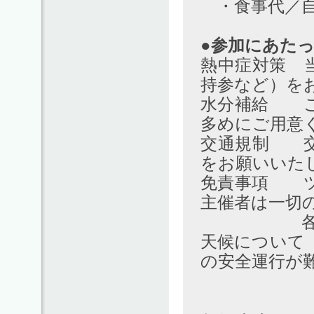
・食事代／自
●参加にあた
熱中症対策 
持参など）を
水分補給 こ
多めにご用意
交通規制 交
をお願いいた
免責事項 ツ
主催者は一切
各自で十
天候について
の安全運行が
ツアーの
中止の場合