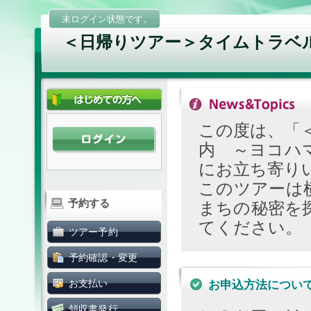
未ログイン状態です。
＜日帰りツアー＞タイムトラベル20
この度は、「＜
内 ～ヨコハ
にお立ち寄り
このツアーは
予約する
まちの秘密を
てください。
ツアー予約
予約確認・変更
お支払い
お申込方法につい
領収書発行