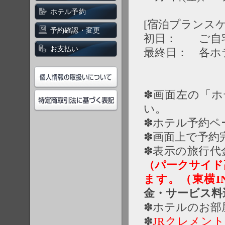
ホテル予約
[宿泊プランス
予約確認・変更
初日： ご自宅
お支払い
最終日： 各ホ
✽画面左の「
い。
✽ホテル予約ペ
✽画面上で予約
✽表示の旅行代
（パークサイド
ます。（東横I
金・サービス料
✽ホテルのお部
✽
JRクレメント