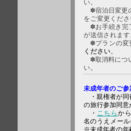
い。
✽宿泊日変更
をご変更くださ
✽お手続き完
が送信されます
✽プランの変
ください
。
✽取消料につ
い。
未成年者のご参
・親権者が同
の旅行参加同意
・
こちら
か
名のうえメール
※未成年者の年