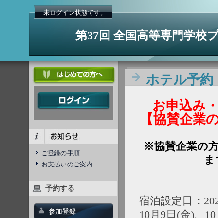
未ログイン状態です。
第37回 全国高等専門学
ホテル予約
お申込み・お
【協賛企業の
※協賛企業の方
ご登録の手順
ま
お支払いのご案内
予約する
宿泊設定日：20
参加登録
10月9日(金)、10