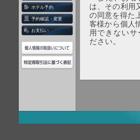
は、その利用
ホテル予約
の同意を得た
予約確認・変更
客様から個人
お支払い
用できないサ
ださい。
２．個人情報
（１）当社が
①当社の契約
当社および当
個人情報につ
イ）旅行に関
提供のため、
旅行の安全管
において事故
め、カ）当社