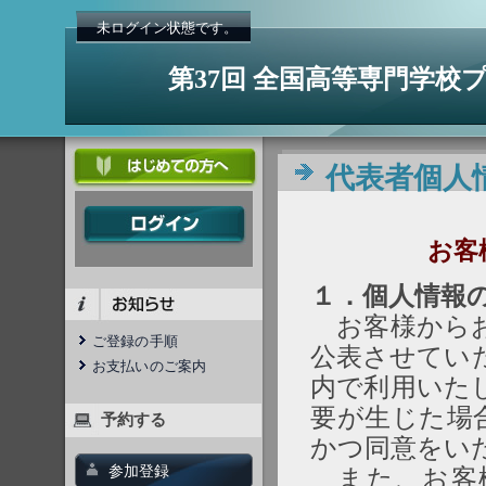
未ログイン状態です。
第37回 全国高等専門学
代表者個人
お客
１．個人情報
お客様からお
ご登録の手順
公表させてい
お支払いのご案内
内で利用いた
要が生じた場
予約する
かつ同意をい
参加登録
また、お客様