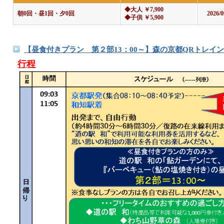
◆大人 ￥7,900
朝0回・昼1回・夕0回
2026/0
◆子供 ￥5,900
【昼食付きプラン 第２部13：00～】森の京都QRトレイン 
行程