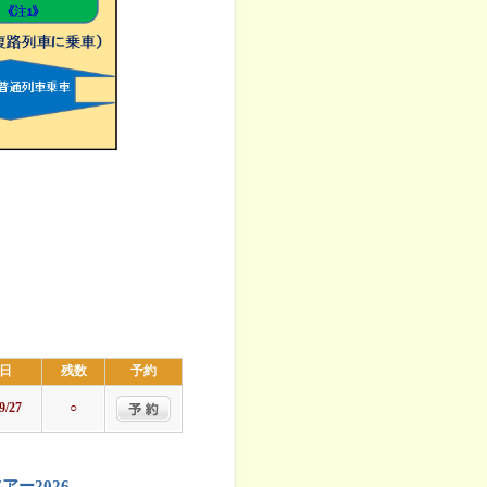
日
残数
予約
9/27
○
ー2026