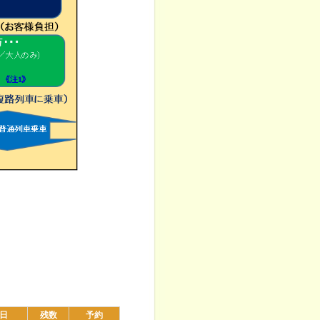
日
残数
予約