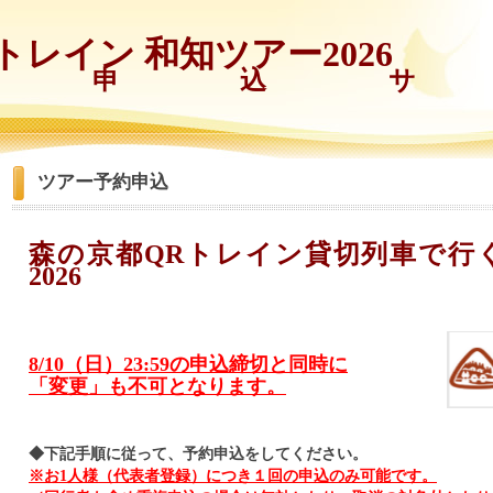
トレイン 和知ツアー2026
約申込サ
ツアー予約申込
森の京都QRトレイン貸切列車で行
2026
8/10（日）23:59の申込締切と同時に
「変更」も不可となります。
◆下記手順に従って、予約申込をしてください。
※お1人様（代表者登録）につき１回の申込のみ可能です。