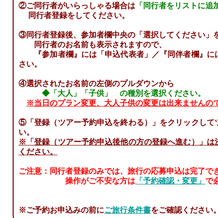
②ご同行者がいらっしゃる場合は
「同行者をリストに追
同行者登録をしてください。
③同行者登録後、参加者欄中央の「選択してください」
同行者のお名前も表示されますので、
『参加者欄』には「申込代表者」／『同伴者欄』には
さい。
④選択されたお名前の左側のプルダウンから
◆「大人」「子供」 の種別を選択ください。
※当日のプラン変更、大人子供の変更は出来ませんの
⑤「登録（ツアー予約申込を終わる）」をクリックして
い。
※「登録（ツアー予約申込後他の方の登録へ進む）」は
ください。
ご注意：同行者登録のみでは、旅行の応募申込は完了で
操作がご不安な方は
「予約確認・変更」
で
※ご予約お申込みの前に
ご旅行条件書
をご確認ください