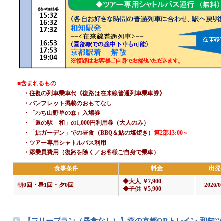
■含まれるもの
・往復の列車乗車代《復路は在来線普通列車乗車券》
・パンフレット掲載のおもてなし
・「わち山野草の森」入場券
・「道の駅 和」の1,000円利用券（大人のみ）
・「鮎ガーデン」での昼食（BBQ＆鮎の塩焼き）
第2部13:00～
・ツアー専用シャトルバス利用
・添乗員費用（復路を除く／お客様ご自身で乗車）
食事条件
料金
出発
◆大人 ￥7,900
朝0回・昼1回・夕0回
2026/0
◆子供 ￥5,900
【フリープラン（昼食なし）】森の京都QRトレイン 和知ツア