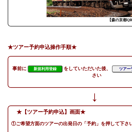
【森の京都Q
★ツアー予約申込操作手順★
事前に
をしていただいた後、
新規利用登録
ツアー
さい
↓
★【ツアー予約申込】画面★
①ご希望方面のツアーの出発日の「予約」を押して下さ