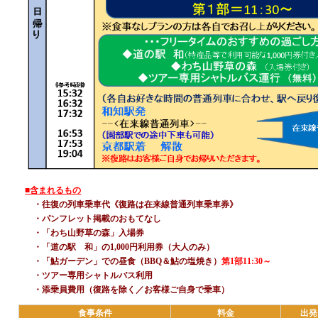
■含まれるもの
・往復の列車乗車代《復路は在来線普通列車乗車券》
・パンフレット掲載のおもてなし
・「わち山野草の森」入場券
・「道の駅 和」の1,000円利用券（大人のみ）
・「鮎ガーデン」での昼食（BBQ＆鮎の塩焼き）
第1部11:30～
・ツアー専用シャトルバス利用
・添乗員費用（復路を除く／お客様ご自身で乗車）
食事条件
料金
出発