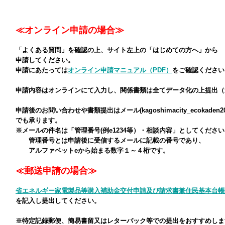
≪オンライン申請の場合≫
「よくある質問」を確認の上、サイト左上の「はじめての方へ」から
申請してください。
申請にあたっては
オンライン申請マニュアル（PDF）
をご確認ください
申請内容はオンラインにて入力し、関係書類は全てデータ化の上提出（
申請後のお問い合わせや書類提出はメール(kagoshimacity_ecokaden2026
でも承ります。
※メールの件名は「管理番号(例e1234等）・相談内容」としてくださ
管理番号とは申請後に受信するメールに記載の番号であり、
アルファベットeから始まる数字１～４桁です。
≪郵送申請の場合≫
省エネルギー家電製品等購入補助金交付申請及び請求書兼住民基本台帳
を記入し提出してください。
※特定記録郵便、簡易書留又はレターパック等での提出をおすすめしま