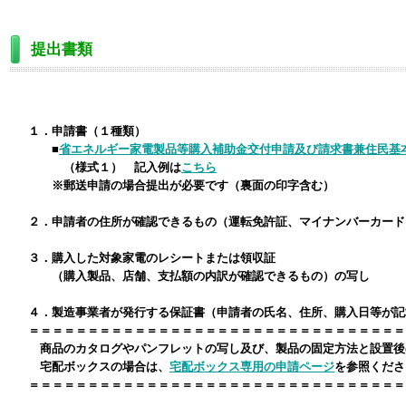
提出書類
１．申請書（１種類）
■
省エネルギー家電製品等購入補助金交付申請及び請求書兼住民基
（様式１） 記入例は
こちら
※郵送申請の場合提出が必要です（裏面の印字含む）
２．申請者の住所が確認できるもの（運転免許証、マイナンバーカード
３．購入した対象家電のレシートまたは領収証
（購入製品、店舗、支払額の内訳が確認できるもの）の写し
４．製造事業者が発行する保証書（申請者の氏名、住所、購入日等が記
＝＝＝＝＝＝＝＝＝＝＝＝＝＝＝＝＝＝＝＝＝＝＝＝＝＝＝＝＝＝＝
商品のカタログやパンフレットの写し及び、製品の固定方法と設置後
宅配ボックスの場合は、
宅配ボックス専用の申請ページ
を参照くださ
＝＝＝＝＝＝＝＝＝＝＝＝＝＝＝＝＝＝＝＝＝＝＝＝＝＝＝＝＝＝＝＝