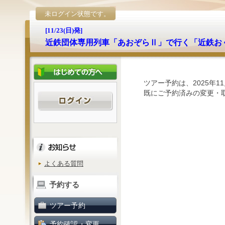
未ログイン状態です。
[11/23(日)発]
近鉄団体専用列車「あおぞらⅡ」で行く「近鉄お
ツアー予約は、2025年1
既にご予約済みの変更・
よくある質問
予約する
ツアー予約
予約確認・変更