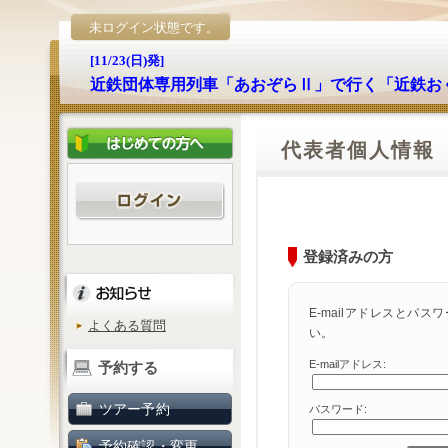
未ログイン状態です。
[11/23(日)発]
近鉄団体専用列車「あおぞらⅡ」で行く「近鉄お
代表者個人情報
登録済みの方
E-mailアドレスとパ
よくある質問
い。
E-mailアドレス:
予約する
ツアー予約
パスワード:
予約確認・変更