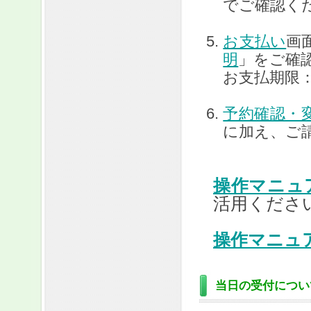
でご確認く
お支払い
画
明
」をご確
お支払期限：20
予約確認・
に加え、ご
操作マニュ
活用くださ
操作マニュ
当日の受付につい