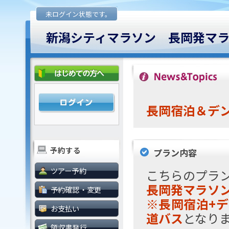
未ログイン状態です。
新潟シティマラソン 長岡発マ
長岡宿泊＆デ
予約する
プラン内容
ツアー予約
こちらのプラ
長岡発マラソ
予約確認・変更
※長岡宿泊+デ
お支払い
道バス
となり
領収書発行