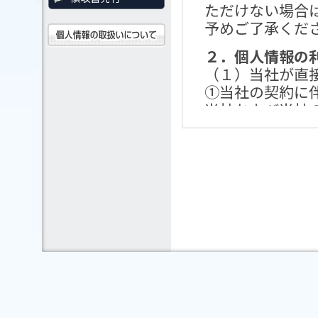
ただけない場合
予めご了承くだ
２．個人情報の
（１）当社が直
①当社の契約に
当社および当社
について、ア）
運送・宿泊機関
する諸手続きの
旅行契約上の責
続きのため、カ
ビス、キャンペ
め、キ）旅行参
ンケートのお願
コ）統計資料作
②営業業務等で
業務上の連絡等