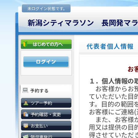
未ログイン状態です。
新潟シティマラソン 長岡発マ
代表者個人情報
お
１．個人情報の
お客様からお預
予約する
ていただいた目
す。目的の範囲
ツアー予約
お客様にご連絡(
予約確認・変更
また、お客様か
お支払い
用又は提供の目
得させていただ
領収書発行