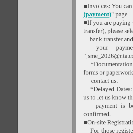
■Invoices: You can
(payment)
" page.
■If you are paying 
transfer), please sel
bank transfer and
your payment 
"jsme_2026@nta.co
*Documentation: If
forms or paperwork
contact us.
*Delayed Dates: I
us to let us know th
payment is bein
confirmed.
■On-site Registrati
For those register