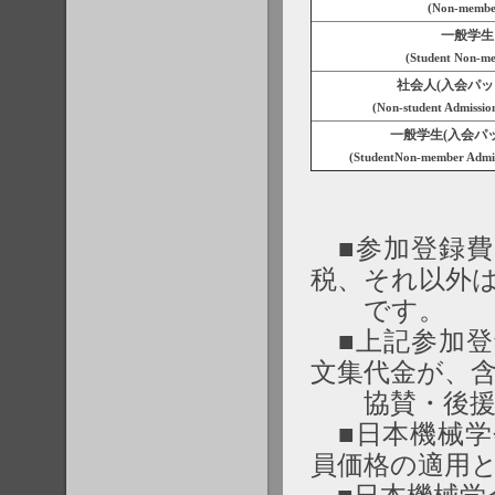
(Non-membe
一般学生
(Student Non-m
社会人(入会パッ
(Non-student Admissio
一般学生(入会パ
(StudentNon-member Admis
■参加登録費
税、それ以外は
です。
■上記参加登
文集代金が、
協賛・後援
■日本機械学
員価格の適用