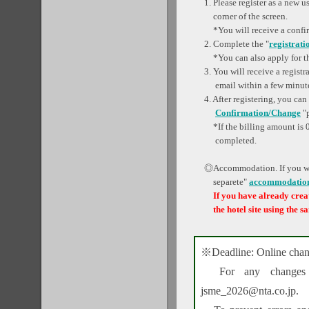
1. Please register as a new 
corner of the screen.
*You will receive a confirm
2. Complete the "
registrati
*You can also apply for th
3. You will receive a regist
email within a few minute
4. After registering, you can
Confirmation/Change
"
*If the billing amount is 0
completed.
◎Accommodation. If you wou
separete"
accommodatio
If you have already creat
the hotel site using the s
※Deadline: Online change
For any changes af
jsme_2026@nta.co.jp.