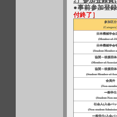
2）参加登録費
●
事前参加登録費 | Ea
付終了］
参加区分
(Category
日本機械学会
(Member of J
日本機械学会
(Student Member 
協賛・後援団体
(Member of Associat
協賛・後援団体
(Student Member of Asso
会員外
(Non-membe
一般学生
(Student Non-m
社会人(入会パッ
(Non-student Admissio
一般学生(入会パ