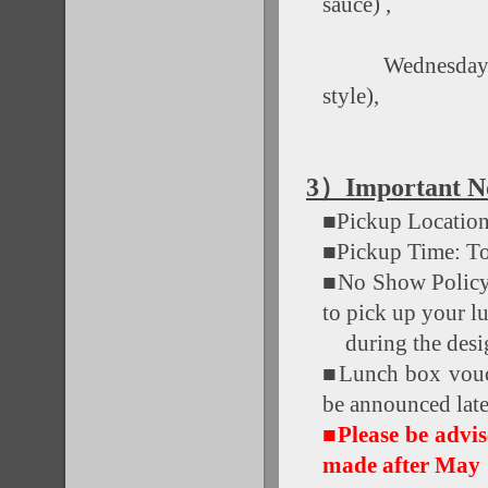
sauce) ,
Wednesday
style),
3）Important N
■Pickup Location
■Pickup Time: T
■No Show Policy: 
to pick up your l
during the desig
■Lunch box vouch
be announced late
■Please be advis
made after May