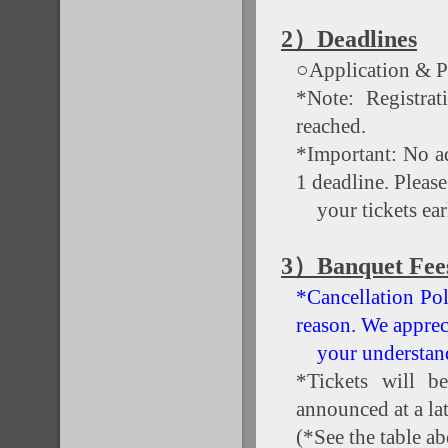
2）Deadlines
○Application & P
*Note: Registrat
reached.
*Important: No ad
1 deadline. Pleas
your tickets ear
3）Banquet Fee
*Cancellation Pol
reason. We apprec
your understan
*Tickets will b
announced at a lat
(*See the table a