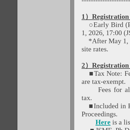
--------------------
1）Registration
○Early Bird (Pre
1, 2026, 17:00 (
*After May 1, 17
site rates.
2）Registration
■Tax Note: Fee
are tax-exempt.
Fees for all o
tax.
■Included in Fe
Proceedings.
Here
is a li