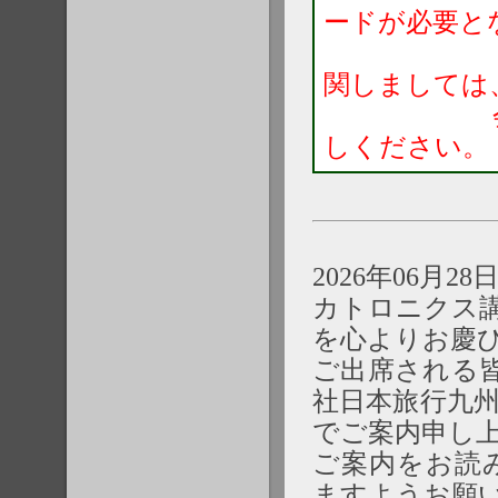
ードが必要と
06/28 
関しましては
会場内に
しください。
2026年06月2
カトロニクス講
を心よりお慶
ご出席される
社日本旅行九
でご案内申し
ご案内をお読
ますようお願