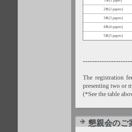
1本(1 paper)
2本(2 papers)
3本(3 papers)
4本(4 papers)
5本(5 papers)
--------------------
The registration f
presenting two or m
(*See the table abo
懇親会のご案内 