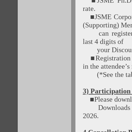
■JSME Ph.D. St
rate.
■JSME Corporat
(Supporting) Me
can register a
last 4 digits of
your Discount 
■Registration N
in the attendee’s
(*See the tab
3) Participation
■Please downloa
Downloads are e
2026.