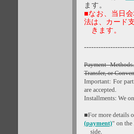
ます。
■なお、当日
法は、カード
きます。
--------------------
Payment Methods
Transfer, or Conve
Important: For part
are accepted.
Installments: We on
■For more details o
(payment)
" on the 
side.