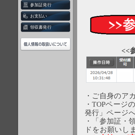
参加証発行
お支払い
領収書発行
<<
・ご自身のア
・TOPページ
発行」ページ
・「参加証・
ドをお願いし