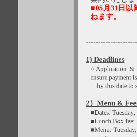
■05月31
ねます。
--------------------
1) Deadlines
○Application & 
ensure payment i
by this date to s
2）Menu & Fees 
■Dates: Tuesday,
■Lunch Box fee: 1
■Menu: Tuesday, 