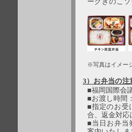
ーグきのこソ
※写真はイメー
3）お弁当の注
■福岡国際会
■お渡し時間
■指定のお受
合、返金対応
■当日お弁当
案内いたしま