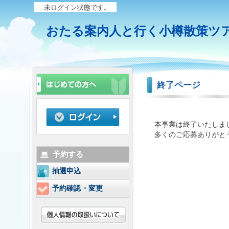
未ログイン状態です。
おたる案内人と行く小樽散策ツ
終了ページ
本事業は終了いたしま
多くのご応募ありがと
予約する
抽選申込
予約確認・変更