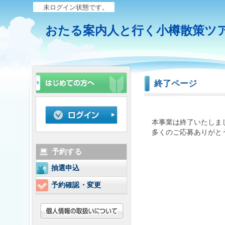
未ログイン状態です。
おたる案内人と行く小樽散策ツ
終了ページ
本事業は終了いたしま
多くのご応募ありがと
予約する
抽選申込
予約確認・変更