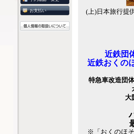
(上)日本旅行提
お支払い
近鉄団
近鉄おくの
特急車改造団
大
※「おくのほ