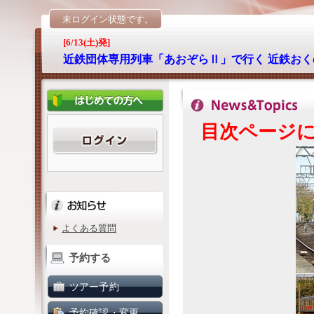
未ログイン状態です。
[6/13(土)発]
近鉄団体専用列車「あおぞらⅡ」で行く 近鉄おく
目次ページ
よくある質問
予約する
ツアー予約
予約確認・変更