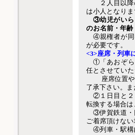
２人目以降の
は小人となりま
③幼児がいら
のお名前・年齢
④親権者が同
が必要です。
<3>座席・列車
①「あおぞら
任とさせていた
座席位置や車
了承下さい。ま
②１日目と２
転換する場合は
③伊賀鉄道・
ご着席頂けない
④列車・駅構