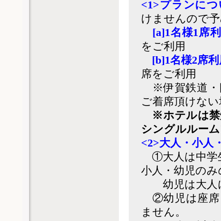
<1>プランに
けませんので予
[a]1名様1
をご利用
[b]1名様2席
席をご利用
※伊賀鉄道・
ご着席頂けない
※ホテルは禁
シングルルーム
<2>大人・小
①大人は中学
小人・幼児のみ
幼児は大人に
②幼児は座席
ません。