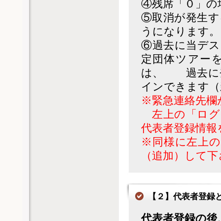
④残席「０」の
⑤取消が発生す
うになります。
⑥過去に当デス
定団体ツアー
は、 過去に
インできます（
※緊急連絡先欄
左上の「ログ
代表者登録情報
※同様に左上の
（追加）して下
【２】代表者登録
代表者登録の後