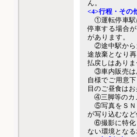
ん。
<4>行程・その
①運転停車駅
停車する場合が
があります。
②途中駅から
途放棄となり再
払戻しはありま
③車内販売は
自様でご用意下
目のご昼食はお
④三脚等のカ
⑤写真をＳＮ
が写り込むなど
⑥撮影に特化
ない環境となる