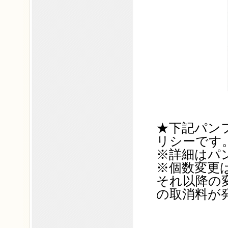
★下記パン
リシーです
※詳細はパ
※個数変更は
それ以降の
の取消料が