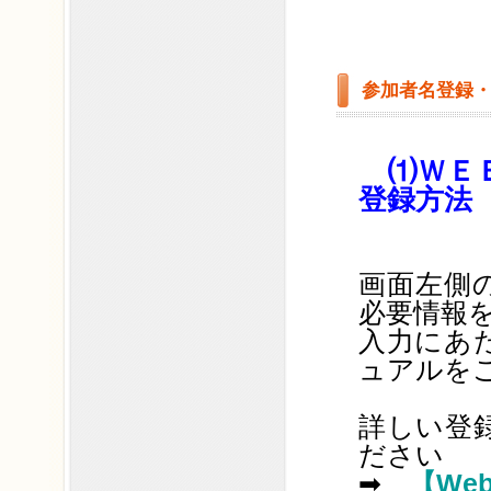
参加者名登録・
⑴ＷＥ
登録方法
画面左側
必要情報
入力にあ
ュアルを
詳しい登
ださい
➡
【We