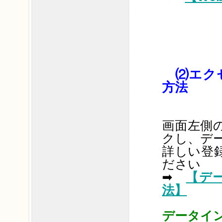
⑵エク
方法
画面左側
クし、デ
詳しい登
ださい
➡
【デ
法】
データイン