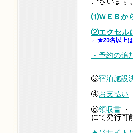
ございます
⑴ＷＥＢか
⑵エクセル
←★20名以上
・予約の追
③
宿泊施設
④
お支払い
⑤
領収書
・
にて発行可
★当サイト