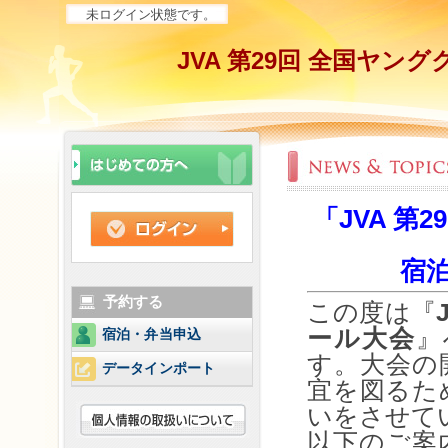
未ログイン状態です。
JVA 第29回 全国ヤ
「JVA 
宿
予約する
この度は『
ール大会
』
宿泊・弁当申込
す。大会の
データインポート
宜を図るた
いをさせて
以下のご案