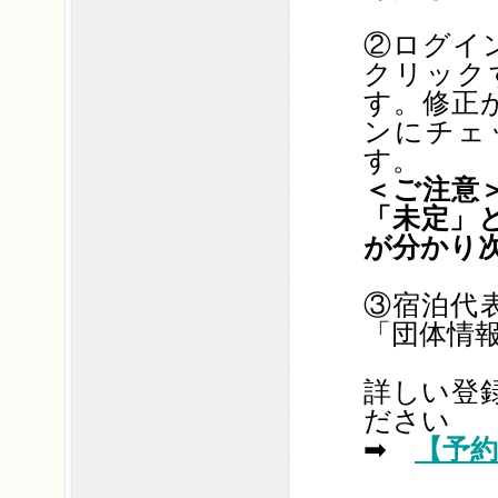
②ログイ
クリック
す。修正
ンにチェ
す。
＜ご注意
「未定」
が分かり
③宿泊代
「団体情
詳しい登
ださい
➡
【予