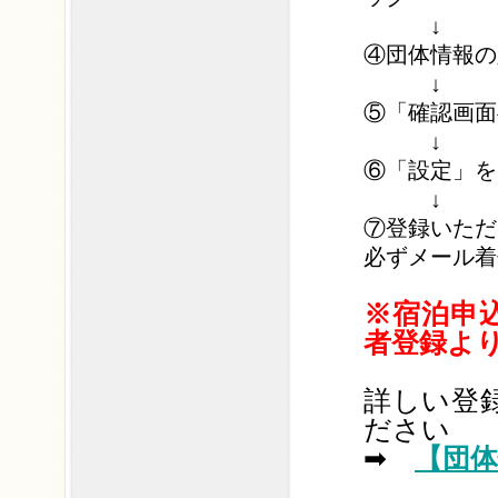
↓
④団体情報の
↓
⑤「確認画面
↓
⑥「設定」を
↓
⑦登録いただ
必ずメール着
※宿泊申
者登録よ
詳しい登
ださい
➡
【団体