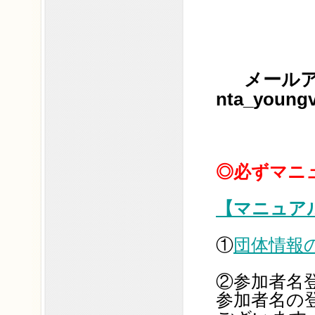
メール
nta_youngv
◎必ずマニ
【マニュア
①
団体情報
②参加者名
参加者名の