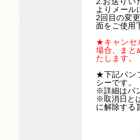
2.お送り
よりメール
2回目の変
面をご使用
★キャンセ
場合、まと
たします。
★下記パン
シーです。
※詳細はパ
※取消日と
に解除する