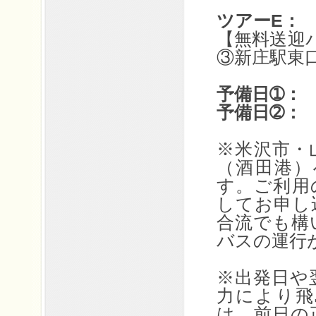
ツアーE： 8
【無料送迎
③新庄駅東
予備日➀： 8
予備日➁： 8
※米沢市・
（酒田港）
す。ご利用
してお申し
合流でも構
バスの運行
※出発日や
力により飛
は、前日の