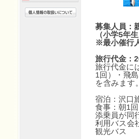
募集人員：親
（小学5年生
※最小催行人
旅行代金：20
旅行代金に
1回）・飛
を含みます
宿泊：沢口旅
食事：朝1回
添乗員が同
利用バス会
観光バス