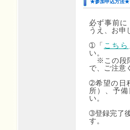
★参加申込方法★
必ず事前に
うえ、お申
➀「
こちら
い。
※この段階
で、ご注意
➁希望の日
所）、予備
い。
➂登録完了
す。