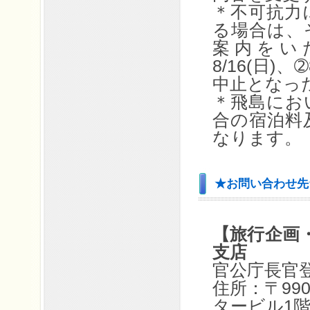
＊不可抗力
る場合は、
案内をいた
8/16(日)、
中止となっ
＊飛島にお
合の宿泊料
なります。
★お問い合わせ先
【旅行企画
支店
官公庁長官登
住所：〒990
タービル1