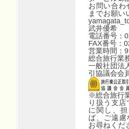
お問い合わ
までお願い
yamagata
武井優希
電話番号：023
FAX番号：023
営業時間：9:
総合旅行業
一般社団法
引協議会会
※総合旅行
り扱う支店
に関し、担
ば、ご遠慮
お尋ねくださ