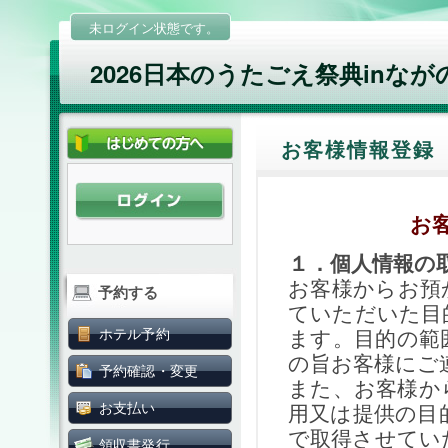
未ログイン状態です。
2026日本のうたごえ祭典inなが
お客様情報登録
お
１．個人情報の
お客様からお預
予約する
ていただいた目
ます。目的の範
ホテル予約
の旨お客様にご
予約確認・変更
また、お客様か
用又は提供の目
お支払い
で取得させてい
領収書発行