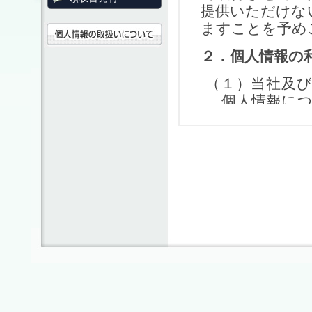
提供いただけな
ますことを予め
２．個人情報の
（１）当社及
個人情報に
行に関して
め、③旅行
ため、⑤当
等を担保す
携する企業
供、旅行に
見やご感想
め、⑨特典
に利用させ
（２）当社は取
報を分析し