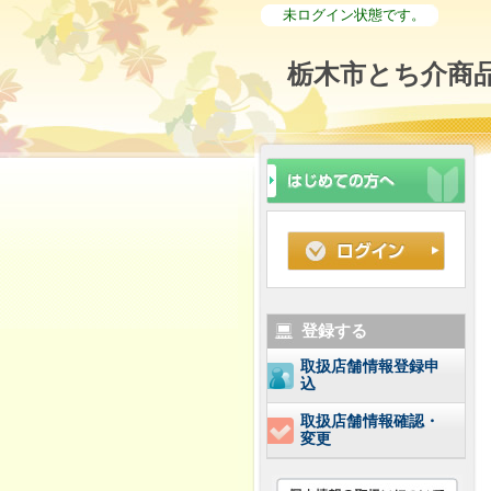
未ログイン状態です。
栃木市とち介商品
登録する
取扱店舗情報登録申
込
取扱店舗情報確認・
変更