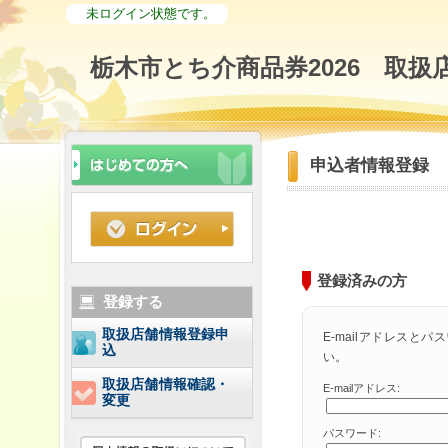
未ログイン状態です。
栃木市とち介商品券2026 取扱
申込者情報登録
登録済みの方
登録する
取扱店舗情報登録申
E-mailアドレスと
込
い。
取扱店舗情報確認・
E-mailアドレス:
変更
パスワード: