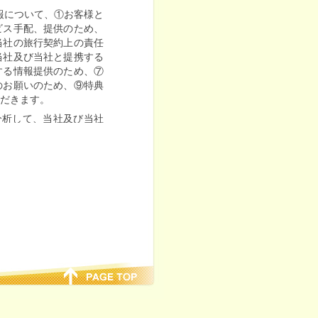
報について、①お客様と
ビス手配、提供のため、
当社の旅行契約上の責任
当社及び当社と提携する
する情報提供のため、⑦
のお願いのため、⑨特典
ただきます。
分析して、当社及び当社
内及び広告の表示のため
及び旅行に関する諸手続
名等を運送・宿泊機関、
タにより、提供することが
る場合は、当該するパン
出ください。(注：10日
は一部を、第三者に外部
密保持等の個人情報保護