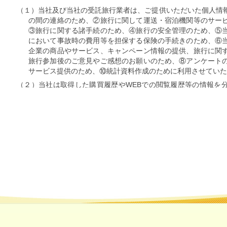
（１）当社及び当社の受託旅行業者は、ご提供いただいた個人情
の間の連絡のため、②旅行に関して運送・宿泊機関等のサー
③旅行に関する諸手続のため、④旅行の安全管理のため、⑤
において事故時の費用等を担保する保険の手続きのため、⑥
企業の商品やサービス、キャンペーン情報の提供、旅行に関
旅行参加後のご意見やご感想のお願いのため、⑧アンケート
サービス提供のため、⑩統計資料作成のために利用させてい
（２）当社は取得した購買履歴やWEBでの閲覧履歴等の情報を
と提携する企業の商品やサービス、キャンペーン情報のご案
に利用させていただきます。
３．個人情報の第三者への提供について
当社は、旅行に関して運送・宿泊機関等のサービス手配、提供、
きの目的を達成するため、お客様の氏名、住所、電話番号、搭乗便
土産物店等(いずれも本邦及び外国を含む)に、書類又は電子デー
あります。なお、土産物店への個人情報の提供の停止をご希望され
フレットに記載する旅行申込窓口宛にご出発の10日前までにお申し
前が土・日・祝日の場合はその前日までにお申し出ください。)
４．個人情報の委託について
当社は、お客様からお預かりした個人情報を取扱う業務の全部又
委託することがあります。委託業者は一定の基準により選定し、秘