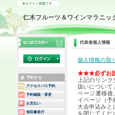
未ログイン状態です。
仁木フルーツ＆ワインマラニック2
代表者個人情報
個人情報の取
★★★必ずお
予約する
上記のリンク
扱いについて
アクセスバス予約
ページ遷移後
予約確認・変更
イページ（予
お支払い
大会申込みと
領収書発行
を閉じてくだ