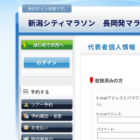
未ログイン状態です。
新潟シティマラソン 長岡発マ
代表者個人情報
登録済みの方
予約する
E-mailアドレスとパ
ツアー予約
い。
E-mailアドレス:
予約確認・変更
お支払い
パスワード:
領収書発行