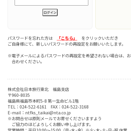
パスワードを忘れた方は
「こちら」
をクリックいただき
ご自身様にて、新しいパスワードの再設定をお願いいたします。
※電子メールによるパスワードの再設定を希望されない場合は、お
合わせください。
株式会社日本旅行東北 福島支店
〒960-8035
福島県福島市本町5-8 第一生命ビル1階
TEL：024-522-6161 FAX：024-522-3168
E-mail：ntfks_taikai@nta.co.jp
※お問合せは原則メールでお寄せくださいますよう
ご協力のほどよろしくお願い申し上げます。
営業時間：平日10:00～15:00（月･水･金）※火･木･土･日･祝 休業