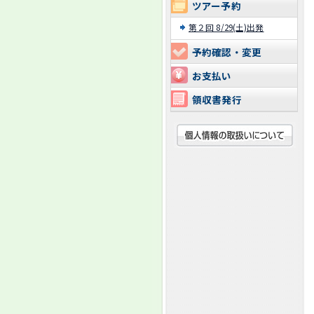
ツアー予約
第２回 8/29(土)出発
予約確認・変更
お支払い
領収書発行