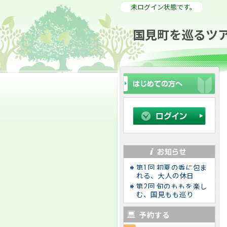
未ログイン状態です。
国見町を巡るツ
第1回 初夏の香に包ま
れる、大人の休日
第2回 旬のももを楽し
む、国見もも巡り
予約する