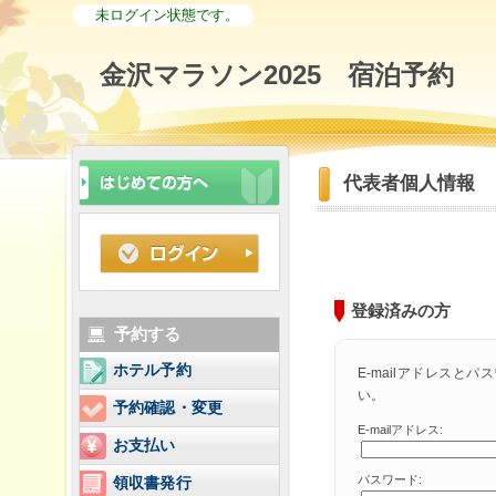
未ログイン状態です。
金沢マラソン2025 宿泊予約
代表者個人情報
登録済みの方
予約する
ホテル予約
E-mailアドレスと
い。
予約確認・変更
E-mailアドレス:
お支払い
パスワード:
領収書発行