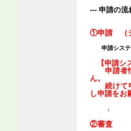
--- 申請の流れ
①申請 （
申請システム
【申請シス
申請者情
ん。
続けて申
し申請をお
↓
②審査