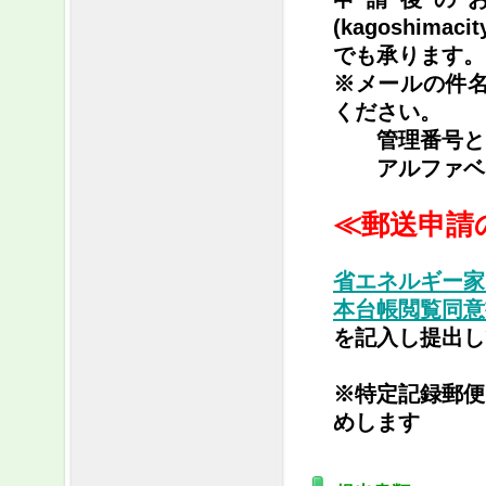
(kagoshimacit
でも承ります。
※メールの件名
ください。
管理番号とは
アルファベッ
≪郵送申請
省エネルギー家
本台帳閲覧同意
を記入し提出し
※特定記録郵便
めします