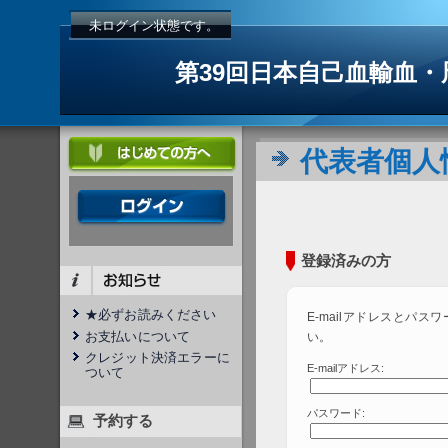
未ログイン状態です。
第39回日本自己血輸血
代表者個人
登録済みの方
★必ずお読みください
E-mailアドレスとパス
お支払いについて
い。
クレジット決済エラーに
E-mailアドレス:
ついて
パスワード:
予約する