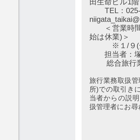
田生命ビル1階
TEL：025-24
niigata_taikai@
＜営業時間 平
始は休業)＞
※１/９(金
担当者：塚
総合旅行業
旅行業務取扱管
所)での取引き
当者からの説明
扱管理者にお尋