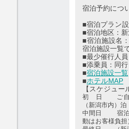
宿泊予約につ
■宿泊プラン設定
■宿泊地区：
■宿泊施設名：
宿泊施設一覧
■最少催行人員
■添乗員：同
■
宿泊施設一覧
■
ホテルMAP
【スケジュー
初 日 ご自
（新潟市内）
中間日 宿泊
動はお客様負担