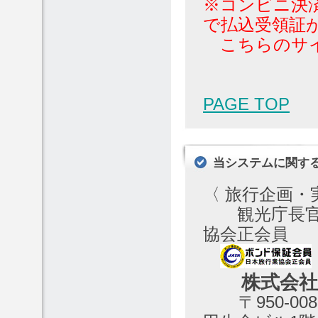
※コンビニ決
で払込受領証
こちらのサイ
PAGE TOP
当システムに関す
〈 旅行企画・
観光庁長官登
協会正会員
株式会社日
〒950-008