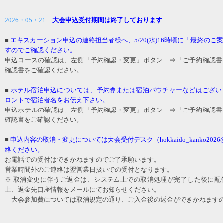
2026・05・21
大会申込受付期間は終了しております
■
エキスカーション申込の連絡担当者様へ、5/20(水)16時頃に「最終の
すのでご確認ください。
申込コースの確認は、左側「予約確認・変更」ボタン ⇒「ご予約確認書
確認書をご確認ください。
■
ホテル宿泊申込については、予約券または宿泊バウチャーなどはござい
ロントで宿泊者名をお伝え下さい。
申込ホテルの確認は、左側「予約確認・変更」ボタン ⇒「ご予約確認書
確認書をご確認ください。
■
申込内容の取消・変更については大会受付デスク（hokkaido_kanko2026@
絡ください。
お電話での受付はできかねますのでご了承願います。
営業時間外のご連絡は翌営業日扱いでの受付となります。
※ 取消変更に伴うご返金は、システム上での取消処理が完了した後に配
上、返金先口座情報をメールにてお知らせください。
大会参加費については取消規定の通り、ご入金後の返金ができかねます