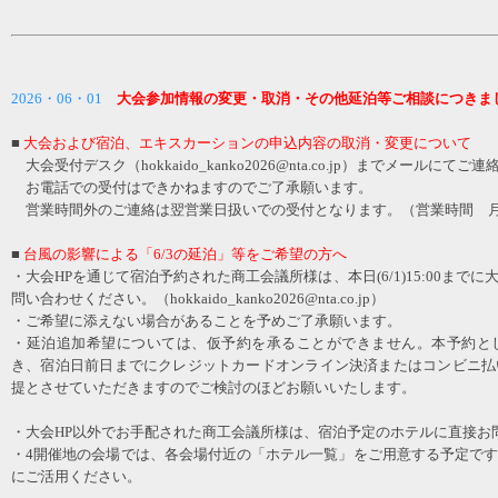
2026・06・01
大会参加情報の変更・取消・その他延泊等ご相談につきま
■
大会および宿泊、エキスカーションの申込内容の取消・変更について
大会受付デスク（hokkaido_kanko2026@nta.co.jp）までメールにてご
お電話での受付はできかねますのでご了承願います。
営業時間外のご連絡は翌営業日扱いでの受付となります。（営業時間 月～金 
■
台風の影響による「6/3の延泊」等をご希望の方へ
・大会HPを通じて宿泊予約された商工会議所様は、本日(6/1)15:00まで
問い合わせください。（hokkaido_kanko2026@nta.co.jp）
・ご希望に添えない場合があることを予めご了承願います。
・延泊追加希望については、仮予約を承ることができません。本予約と
き、宿泊日前日までにクレジットカードオンライン決済またはコンビニ払
提とさせていただきますのでご検討のほどお願いいたします。
・大会HP以外でお手配された商工会議所様は、宿泊予定のホテルに直接お
・4開催地の会場では、各会場付近の「ホテル一覧」をご用意する予定で
にご活用ください。