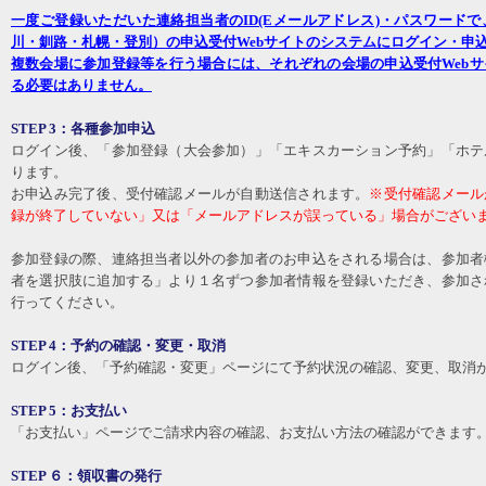
一度ご登録いただいた連絡担当者のID(Eメールアドレス)・パスワード
川・釧路・札幌・登別）の申込受付Webサイトのシステムにログイン・申
複数会場に参加登録等を行う場合には、それぞれの会場の申込受付Web
る必要はありません。
STEP 3：各種参加申込
ログイン後、「参加登録（大会参加）」「エキスカーション予約」「ホテ
ります。
お申込み完了後、受付確認メールが自動送信されます。
※受付確認メール
録が終了していない」又は「メールアドレスが誤っている」場合がござい
参加登録の際、連絡担当者以外の参加者のお申込をされる場合は、参加者
者を選択肢に追加する」より１名ずつ参加者情報を登録いただき、参加さ
行ってください。
STEP 4：予約の確認・変更・取消
ログイン後、「予約確認・変更」ページにて予約状況の確認、変更、取消
STEP 5：お支払い
「お支払い」ページでご請求内容の確認、お支払い方法の確認ができます
STEP ６：領収書の発行