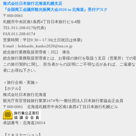
株式会社日本旅行北海道札幌支店
『全国商工会議所観光振興大会2026 in 北海道』受付デスク
〒060-0061
札幌市中央区南1条西4丁目日本旅行ビル4階
TEL:011-208-0170(代表)
FAX:011-208-0174
営業時間：平日9:30～17:30(土日祝日は休業)
E-mail：hokkaido_kanko2026@nta.co.jp
総合旅行業務取扱管理者：川口 琢生
総合旅行業務取扱管理者とは、お客様の旅行を取扱う支店（営業所）での
この旅行契約に関し、担当者からの説明にご不明な点があれば、ご遠慮な
者にお尋ね下さい。
＜旅行企画・実施＞
【ホテル】
株式会社日本旅行北海道
観光庁長官登録旅行業第1674号/一般社団法人日本旅行業協会正会員
〒060-0061 北海道札幌市中央区南1条西4丁目日本旅行札幌ビル
承認番号：北海道26014
【エキスカーション】