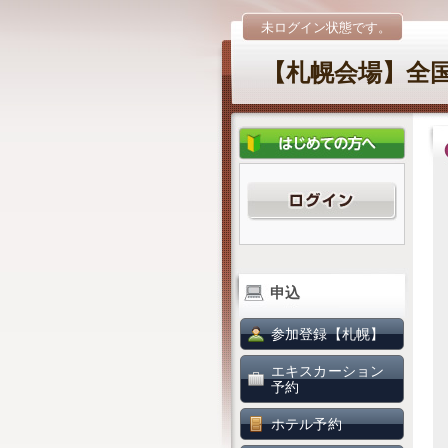
未ログイン状態です。
【札幌会場】全国商
申込
参加登録【札幌】
エキスカーション
予約
ホテル予約