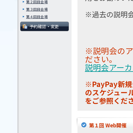
第２回目会場
第３回目会場
※過去の説明
第４回目会場
予約確認・変更
※説明会のア
ださい。
説明会アーカ
※PayPay
のスケジュール
をご参照くだ
第１回 Web開催