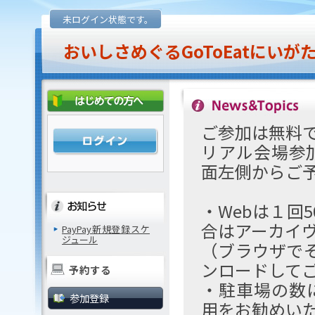
未ログイン状態です。
おいしさめぐるGoToEatにい
ご参加は無料
リアル会場参
面左側からご
・Webは１回
合はアーカイ
PayPay新規登録スケ
ジュール
（ブラウザでそ
ンロードして
予約する
・駐車場の数
参加登録
用をお勧めい