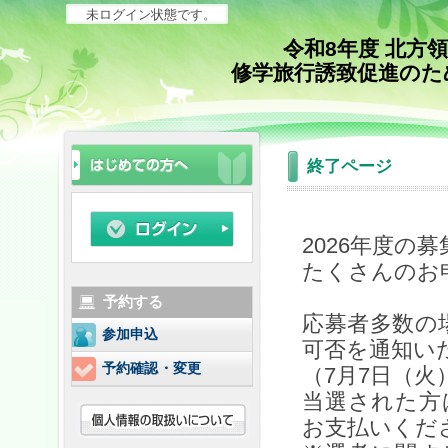
未ログイン状態です。
令和8年度 北方
修学旅行誘致促進のた
終了ページ
2026年度の
たくさんのお
予約する
応募者多数の
参加申込
可否を通知い
予約確認・変更
（7月7日（火
当選された方は
お支払いくだ