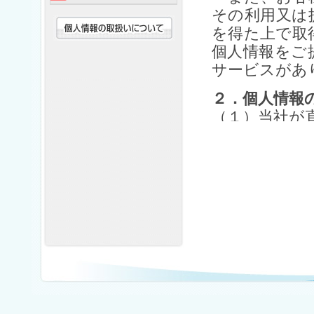
その利用又は
を得た上で取
個人情報をご
サービスがあ
２．個人情報
（１）当社が
①当社の契約
当社および当
人情報につい
旅行に関して
ため、ウ）旅
全管理のため
故時の費用等
および当社と
ーン情報の提
行参加後のご