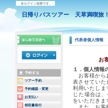
未ログイン状態です。
日帰りバスツアー 天草満喫旅
代表者個人情報
お
１．個人情報
予約する
お客様からお
ツアー予約
表させていた
利用いたしま
予約確認・変更
じた場合は、
お支払い
をいただきま
領収書発行
また、お客様