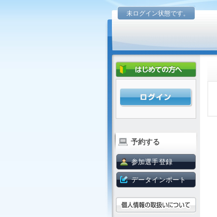
未ログイン状態です。
予約する
参加選手登録
データインポート