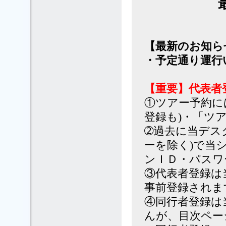
【最新のお知ら
・予定通り運行いた
【重要】代表者
①ツアー予約に
登録も)・「ツ
➁過去に当デス
ーを除く)で当
ンＩＤ・パスワ
③代表者登録は
事前登録されま
④同行者登録は
んが、目次ペー