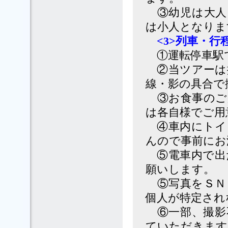
③幼児は大人
は小人となりま
<3>列車・
①運転停車駅
②当ツアーは
線・影の具合で
③お食事のご
は各自様でご用
④車内にトイ
んので事前にお
⑤電車内で出
願いします。
⑤写真をＳＮ
個人が特定され
⑥一部、撮影
ていただきます