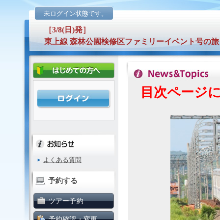
未ログイン状態です。
［3/8(日)発］
東上線 森林公園検修区ファミリーイベント号の旅
目次ページ
よくある質問
予約する
ツアー予約
予約確認・変更