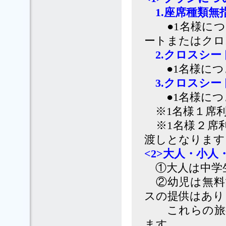
1.座席種類無指
●1名様に
ートまたはクロ
2.クロスシー
●1名様に
3.クロスシー
●1名様に
※1名様１席利
※1名様２席利
渡しとなります
<2>⼤⼈・小
①大人は中学
②幼児は無料
スの提供はあり
これらの旅行
ます。