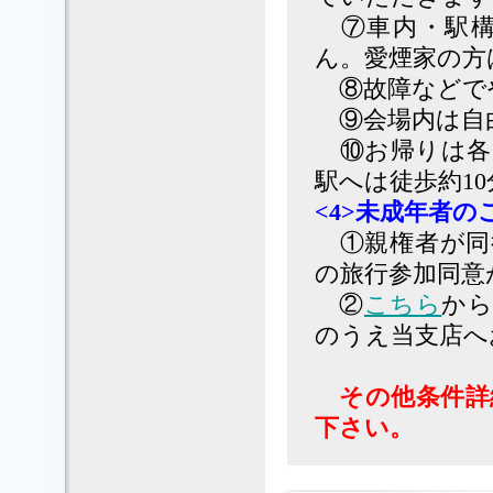
⑦車内・駅構
ん。愛煙家の方
⑧故障などで
⑨会場内は自
⑩お帰りは各
駅へは徒歩約1
<4>未成年者の
①親権者が同
の旅行参加同意
②
こちら
から
のうえ当支店へお
その他条件詳
下さい。