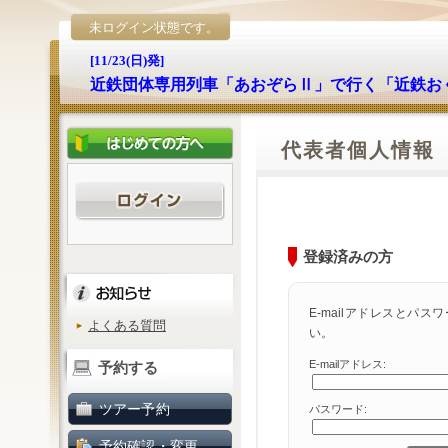
未ログイン状態です。
[11/23(日)発]
近鉄団体専用列車「あおぞらⅡ」で行く「近鉄お
代表者個人情報
登録済みの方
E-mailアドレスとパ
よくある質問
い。
E-mailアドレス:
予約する
ツアー予約
パスワード:
予約確認・変更