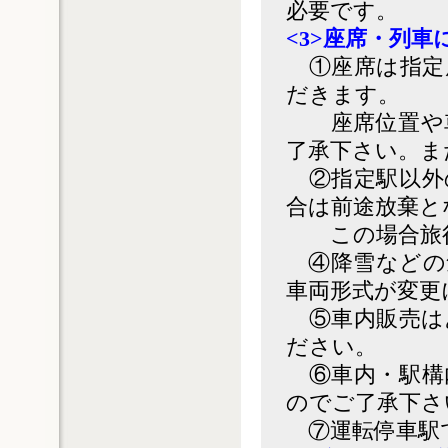
必要です。
<3>座席・列車
①座席は指定
だきます。
座席位置や車
了承下さい。ま
②指定駅以外
合は前途放棄と
この場合旅行
④降雪などの
車両形式が変更
⑤車内販売は
ださい。
⑥車内・駅構
のでご了承下さ
⑦運転停車駅