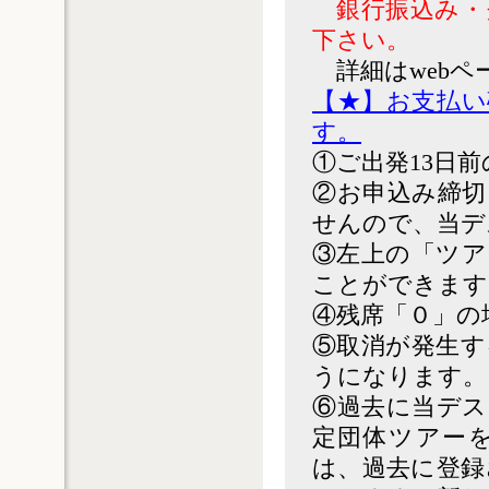
銀行振込み・
下さい。
詳細はweb
【★】お支払い
す。
①ご出発13日前
②お申込み締切
せんので、当デ
③左上の「ツア
ことができます
④残席「０」の
⑤取消が発生す
うになります。
⑥過去に当デス
定団体ツアー
は、過去に登録