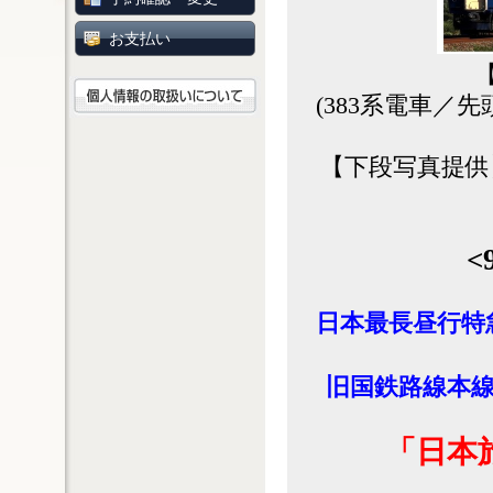
お支払い
(383系電車
【下段写真提供
<
日本最長昼行特
旧国鉄路線本
「日本