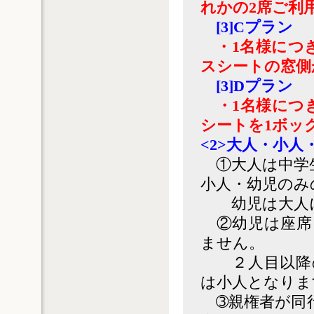
れかの2席ご利
[3]Cプラン
・1名様につ
スシートの窓側
[3]Dプラン
・1名様につ
シートを1ボッ
<2>大人・小
①大人は中学
小人・幼児のみ
幼児は大人に
②幼児は座席
ません。
２人目以降の
は小人となりま
➂親権者が同行