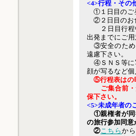
<4>行程・その
①１日目のご
②２日目のお
２日目行程中
出発までにご用
③安全のため
遠慮下さい。
④ＳＮＳ等に
顔が写るなど個
⑤行程表はの
ご集合前・解
保下さい。
<5>未成年者の
①親権者が同
の旅行参加同意
②
こちら
から