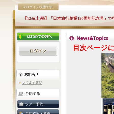
未ログイン状態です。
【12/6(土)発】「日本旅行創業120周年記念号」
目次ページ
よくある質問
予約する
ツアー予約
予約確認・変更