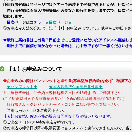
④同行者登録は当ページではツアー予約時まで登録できませんが、目次ペ
同行者登録にも個人情報登録が必要なため時間を要しますので、目次ペ
勧めします。
目次ページはコチラ→
★目次ページ★
⑤お申込み方法の詳細は下記「【1】お申込みについて」以降をご参照下さ
★最終ご案内書はご出発７日前までにご登録いただいたアドレスへ配信し
期日までに配信が届かなかった場合は、お手数ですがご一報くださいま
【１】お申込みについて
◆お申込みの際はパンフレットと条件書(募集型旅行約款)を必ずご確認下さ
★パンフレット★
★国内募集型企画旅行条件書★
※ご旅行代金は、ご予約日翌日起算３日目の15時までにご精算下さい。
(ご予約締切日まで３日前を過ぎたご予約の場合は締切日の15時までに)
銀行振込み・クレジットカード・コンビニ払い等でお支払下さい。
詳細はwebページをご参照下さい。
【★】お支払い確認不能の場合は予告なく取消扱いとなります。
①ご出発10日前の16時お申込み締切です。
②お申込み締切日以降の取消変更は当システムで操作できませんので、当