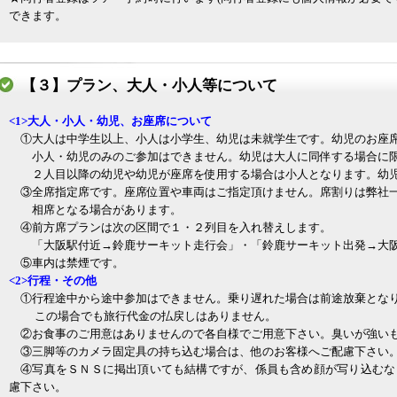
できます。
【３】プラン、大人・小人等について
<1>⼤⼈・小⼈・幼児、お座席について
①大人は中学⽣以上、小人は小学⽣、幼児は未就学⽣です。幼児のお座
小人・幼児のみのご参加はできません。幼児は大人に同伴する場合に限り
２人目以降の幼児や幼児が座席を使⽤する場合は小人となります。幼児
③全席指定席です。座席位置や車両はご指定頂けません。席割りは弊社
相席となる場合があります。
④前方席プランは次の区間で１・２列目を入れ替えします。
「大阪駅付近→鈴鹿サーキット走行会」・「鈴鹿サーキット出発→大
⑤車内は禁煙です。
<2>⾏程・その他
①行程途中から途中参加はできません。乗り遅れた場合は前途放棄とな
この場合でも旅行代金の払戻しはありません。
②お食事のご用意はありませんので各自様でご用意下さい。臭いが強い
③三脚等のカメラ固定具の持ち込む場合は、他のお客様へご配慮下さい
④写真をＳＮＳに掲出頂いても結構ですが、係員も含め顔が写り込むな
慮下さい。