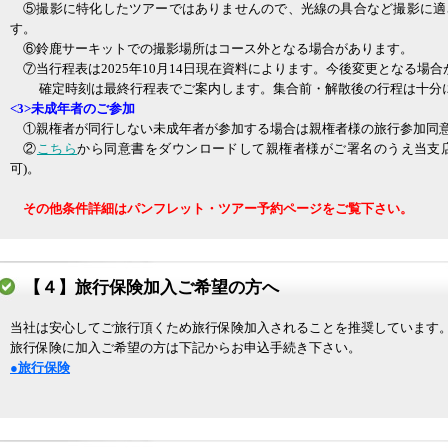
⑤撮影に特化したツアーではありませんので、光線の具合など撮影に適
す。
⑥鈴鹿サーキットでの撮影場所はコース外となる場合があります。
⑦当行程表は2025年10月14日現在資料によります。今後変更となる場合
確定時刻は最終行程表でご案内します。集合前・解散後の行程は十分に
<3>未成年者のご参加
①親権者が同行しない未成年者が参加する場合は親権者様の旅行参加同
②
こちら
から同意書をダウンロードして親権者様がご署名のうえ当支店
可)。
その他条件詳細はパンフレット・ツアー予約ページをご覧下さい。
【４】旅行保険加入ご希望の方へ
当社は安心してご旅行頂くため旅行保険加入されることを推奨しています
旅行保険に加入ご希望の方は下記からお申込手続き下さい。
●旅行保険