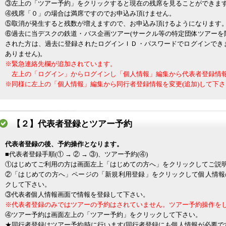
③左上の「ツアー予約」をクリックすると現在の残席を見ることができま
④残席「０」の場合は満席ですのでお申込み頂けません。
⑤取消が発生すると残数が増えますので、お申込み頂けるようになります
⑥過去に当デスクの鉄道・バス企画ツアー(サークル等の特定団体ツアーを
された方は、過去に登録されたログインＩＤ・パスワードでログインでき
ありません)。
※緊急連絡先欄が追加されています。
左上の「ログイン」からログインし「個人情報」編集から代表者登録情報
※同様に左上の「個人情報」編集から同行者登録情報を変更(追加)して下さ
【２】代表者登録とツアー予約
代表者登録の後、予約操作となります。
■代表者登録手順(① → ② → ③)、ツアー予約(④)
①はじめてご利用の方は画面左上「はじめての方へ」をクリックしてご説
②「はじめての方へ」ページの「新規利用登録」をクリックして個人情報
クして下さい。
③代表者個人情報画面で情報を登録して下さい。
※代表者登録のみではツアーの予約はされていません。ツアー予約操作を
④ツアー予約は画面左上の「ツアー予約」をクリックして下さい。
★同行者登録はツアー予約時に行います(同行者登録にも個人情報が必要で