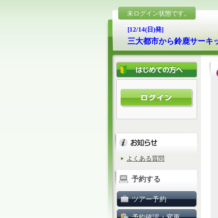
未ログイン状態です。
[12/14(日)発]
三大都市から鈴鹿サーキッ
よくある質問
予約する
ツアー予約
予約確認・変更