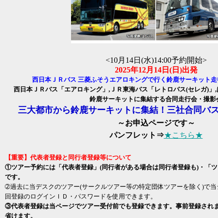
<10月14日(水)14:00予約開始>
2025年12月14日(日)出発
西日本ＪＲバス 三菱ふそうエアロキングで行く鈴鹿サーキット走
西日本ＪＲバス「エアロキング」,ＪＲ東海バス「レトロバス(セレガ)」
鈴鹿サーキットに集結する合同走行会・撮影
三大都市から鈴鹿サーキットに集結！三社合同バ
～お申込ページです～
パンフレット⇒
★こちら★
【重要】代表者登録と同行者登録等について
①ツアー予約には「代表者登録」(同行者がある場合は同行者登録も)・「
です。
➁過去に当デスクのツアー(サークルツアー等の特定団体ツアーを除く)で
回登録のログインＩＤ・パスワードを使用できます。
③代表者登録は当ページでツアー受付前でも登録できます。事前登録され
省けます。