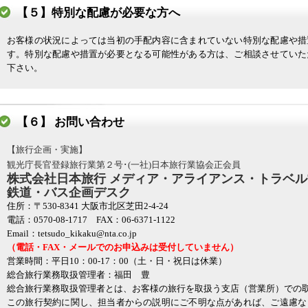
【５】特別な配慮が必要な方へ
お客様の状況によっては当初の手配内容に含まれていない特別な配慮や措
す。特別な配慮や措置が必要となる可能性がある方は、ご相談させていた
下さい。
【６】 お問い合わせ
【旅行企画・実施】
観光庁長官登録旅行業第２号･(一社)日本旅行業協会正会員
株式会社日本旅行 メディア・アライアンス・トラベ
鉄道・バス企画デスク
住所：〒530-8341 大阪市北区芝田2-4-24
電話：0570-08-1717 FAX：06-6371-1122
Email：tetsudo_kikaku@nta.co.jp
（電話・FAX・メールでのお申込みは受付していません）
営業時間：平日10：00-17：00（土・日・祝日は休業）
総合旅行業務取扱管理者：福田 豊
総合旅行業務取扱管理者とは、お客様の旅行を取扱う支店（営業所）での
この旅行契約に関し、担当者からの説明にご不明な点があれば、ご遠慮な